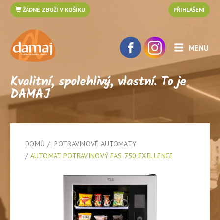
ŽÁDNÉ ZBOŽÍ V KOŠÍKU
PŘIHLÁŠENÍ
MENU
Kvalitní, spolehlivý, vlastní. To je
DAMAJ
DOMŮ
POTRAVINOVÉ AUTOMATY
AUTOMAT POTRAVINOVÝ FAS 750 EXELLENCE